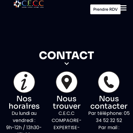
Prendre RDV
CONTACT
Nos
Nous
Nous
horaires
trouver
contacter
Du lundi au
C.E.C.C
Par téléphone: 05
vendredi :
COMPAORE-
34 52 32 52
9h-12h / 13h30-
EXPERTISE-
Par mail :